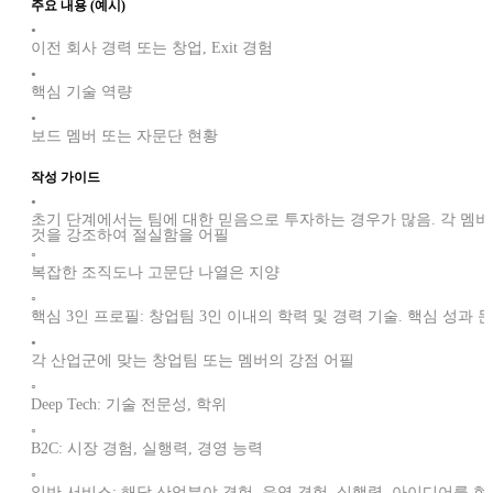
주요 내용 (예시)
•
이전 회사 경력 또는 창업, Exit 경험
•
핵심 기술 역량
•
보드 멤버 또는 자문단 현황
작성 가이드
•
초기 단계에서는 팀에 대한 믿음으로 투자하는 경우가 많음. 각 멤버의
것을 강조하여 절실함을 어필
◦
복잡한 조직도나 고문단 나열은 지양
◦
핵심 3인 프로필: 창업팀 3인 이내의 학력 및 경력 기술. 핵심 성과
•
각 산업군에 맞는 창업팀 또는 멤버의 강점 어필
◦
Deep Tech: 기술 전문성, 학위
◦
B2C: 시장 경험, 실행력, 경영 능력
◦
일반 서비스: 해당 산업분야 경험, 운영 경험, 실행력, 아이디어를 