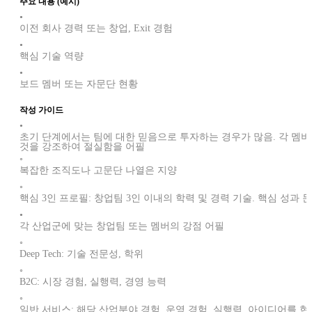
주요 내용 (예시)
•
이전 회사 경력 또는 창업, Exit 경험
•
핵심 기술 역량
•
보드 멤버 또는 자문단 현황
작성 가이드
•
초기 단계에서는 팀에 대한 믿음으로 투자하는 경우가 많음. 각 멤버의
것을 강조하여 절실함을 어필
◦
복잡한 조직도나 고문단 나열은 지양
◦
핵심 3인 프로필: 창업팀 3인 이내의 학력 및 경력 기술. 핵심 성과
•
각 산업군에 맞는 창업팀 또는 멤버의 강점 어필
◦
Deep Tech: 기술 전문성, 학위
◦
B2C: 시장 경험, 실행력, 경영 능력
◦
일반 서비스: 해당 산업분야 경험, 운영 경험, 실행력, 아이디어를 