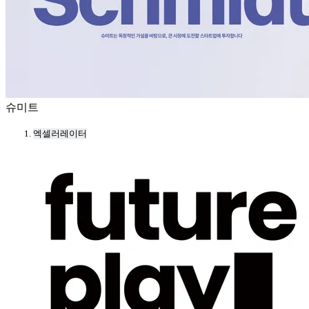
슈미트
엑셀러레이터