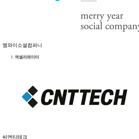
엠와이소셜컴퍼니
엑셀러레이터
씨엔티테크