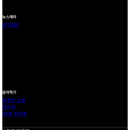
뉴스레터
런치패드
문의하기
운영자 소개
연락처
30분 커피챗