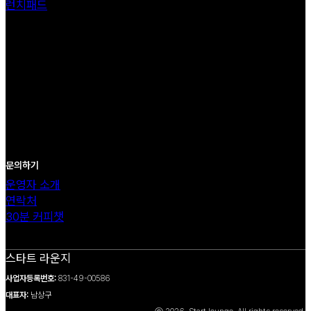
런치패드
문의하기
운영자 소개
연락처
30분 커피챗
스타트 라운지
사업자등록번호:
831-49-00586
대표자:
남상구