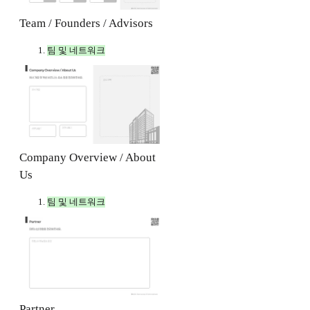
Team / Founders / Advisors
팀 및 네트워크
Company Overview / About
Us
팀 및 네트워크
Partner