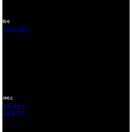
회사
스타트 라운지
서비스
피치 마운드
그로우 키드