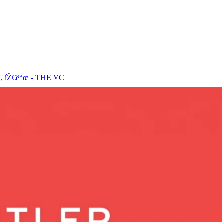
¶œ, íŽ€ë“œ - THE VC