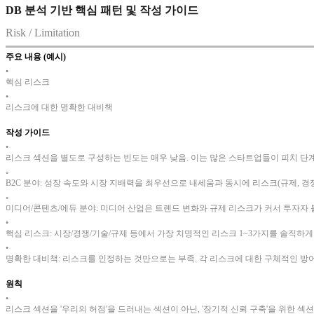
DB 분석 기반 핵심 패턴 및 작성 가이드
Risk / Limitation
주요 내용 (예시)
•
핵심 리스크
•
리스크에 대한 명확한 대비책
작성 가이드
•
리스크 섹션을 별도로 구성하는 빈도는 매우 낮음. 이는 많은 스타트업들이 피치 단
◦
B2C 분야: 성장 속도와 시장 지배력을 최우선으로 내세움과 동시에 리스크(규제, 경
◦
미디어/콘텐츠/에듀 분야: 미디어 산업은 트렌드 변화와 규제 리스크가 커서 투자자
•
핵심 리스크: 시장/경쟁/기술/규제 등에서 가장 치명적인 리스크 1~3가지를 솔직하게
•
명확한 대비책: 리스크를 인정하는 것만으로는 부족. 각 리스크에 대한 구체적인 방어
원칙
•
리스크 섹션을 '우리의 허점'을 드러내는 섹션이 아닌, '장기적 신뢰 구축'을 위한 섹