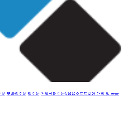
문,모바일주문,앱주문,컨택센터주문)/응용소프트웨어 개발 및 공급