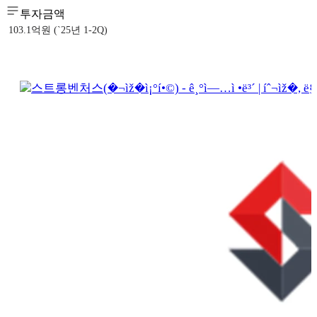
투자금액
103.1억원 (`25년 1-2Q)
스트롱벤처스(�¬ìž�ì¡°í•©) - ê¸°ì—…ì •ë³´ | íˆ¬ìž�, ë§¤