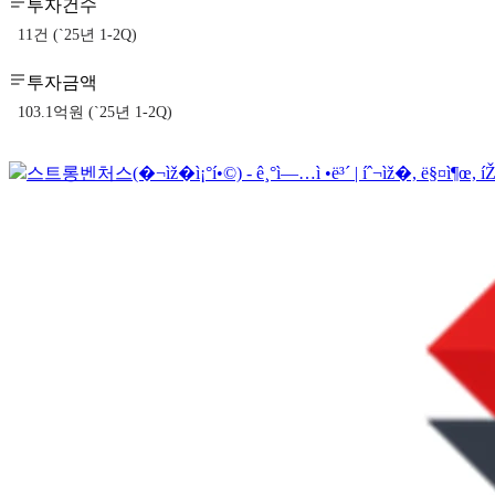
투자건수
11건 (`25년 1-2Q)
투자금액
103.1억원 (`25년 1-2Q)
스트롱벤처스(�¬ìž�ì¡°í•©) - ê¸°ì—…ì •ë³´ | íˆ¬ìž�, ë§¤ì¶œ, í