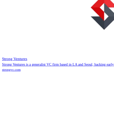
Strong Ventures
Strong Ventures is a generalist VC firm based in LA and Seoul, backing early
strongvc.com
Contact (투자사)