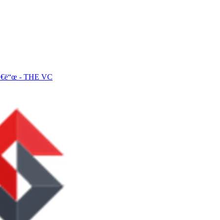
Ž€ë“œ - THE VC