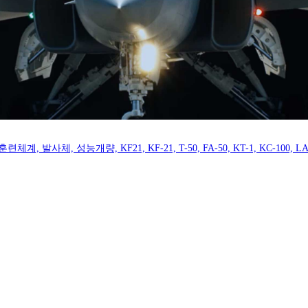
 성능개량, KF21, KF-21, T-50, FA-50, KT-1, KC-100, LAH, 