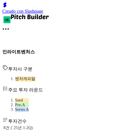
Creado con Slashpage
인라이트벤처스
투자사 구분
벤처캐피탈
주요 투자 라운드
Seed
Pre-A
Series A
투자건수
8건 (`25년 1-2Q)