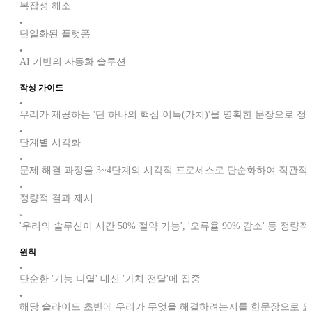
복잡성 해소
•
단일화된 플랫폼
•
AI 기반의 자동화 솔루션
작성 가이드
•
우리가 제공하는 '단 하나의 핵심 이득(가치)'을 명확한 문장으로 정
•
단계별 시각화
◦
문제 해결 과정을 3~4단계의 시각적 프로세스로 단순화하여 직관적
•
정량적 결과 제시
◦
'우리의 솔루션이 시간 50% 절약 가능', '오류율 90% 감소' 등 정량
원칙
•
단순한 '기능 나열' 대신 '가치 전달'에 집중
•
해당 슬라이드 초반에 우리가 무엇을 해결하려는지를 한문장으로 